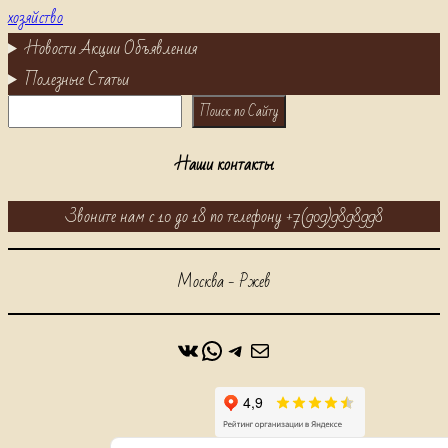
хозяйство
Новости Акции Объявления
Полезные Статьи
Поиск
Поиск по Сайту
Наши контакты
Звоните нам с 10 до 18 по телефону +7(909)9898998
Москва - Ржев
ВКонтакте
WhatsApp
https://t.me/alabaidog
Почта