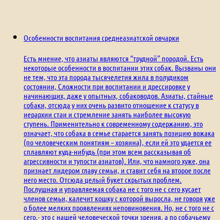
Особенности воспитания среднеазиатской овчарки
Есть мнение, что азиаты являются “трудной” породой. Есть
некоторые особенности в воспитании этих собак. Вызваны они
не тем, что эта порода тысячелетия жила в полудиком
состоянии, Сложности при воспитании и дрессировке у
начинающих, даже у опытных, собаководов. Азиаты, стайные
собаки, отсюда у них очень развито отношение к статусу в
иерархии стаи и стремление занять наиболее высокую
ступень. Применительно к современному содержанию, это
означает, что собака в семье старается занять позицию вожака
(по человеческим понятиям – хозяина), если ей это удается ее
сплавляют куда-нибудь (при этом всем рассказывая об
агрессивности и тупости азиатов). Или, что намного хуже, она
признает лидером главу семьи, и ставит себя на второе после
него место. Отсюда целый букет скрытых проблем.
Послушная и управляемая собака не с того не с сего кусает
членов семьи, калечит кошку с которой выросла, не говоря уже
о более мелких проявлениях неповиновения. Но, не с того не с
сего,- это с нашей человеческой точки зрения, а по собачьему