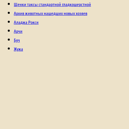
Щенки таксы стандартной гладкошерстной
Архив животных нашедших новых хозяев
Аладжа Рокси
Арчи
Буч
Жужа