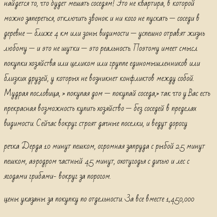
найдется то, что будет мешать соседям! Это не квартира, в которой
можно запереться, отключить звонок и ни кого не пускать — соседи в
деревне — ближе 4 км или зоны видимости — успешно отравят жизнь
любому — и это не шутки — это реальность. Поэтому имеет смысл
покупки хозяйства или целиком или группе единомышленников или
близких друзей, у которых не возникнет конфликтов между собой.
Мудрая пословица, » покупая дом — покупай соседа,» так что у Вас есть
прекрасная возможность купить хозяйство — без соседей в пределах
видимости. Сейчас вокруг строят дачные поселки, и ведут дорогу
речка Дерда 10 минут пешком, огромная запруда с рыбой 25 минут
пешком, аэродром частный 45 минут, охотугодья с дичью и лес с
ягодами грибами- вокруг за порогом.
цены указаны за покупку по отдельности. За все вместе 1,450,000