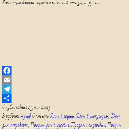
Рассмотрю вариант просто длительной аренды, от 3+ лет
Facebook
Email
Telegram
Отправить
Опубликовано
23 мая 2023
В рубрике
Архив
Отмечено
Дом в груши
,
Дом в охотугодьях
,
Дом
для интроверта
,
Продам дом в деревне
,
Продам полдеревни
,
Продам