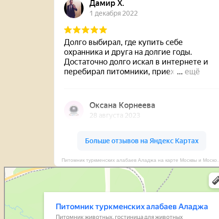
Питомник туркменских алабаев Аладж
Питомник туркменских алабаев Аладжа
Питомник животных в Москве и Московской области
Гостиница для животных в Москве и Московской области