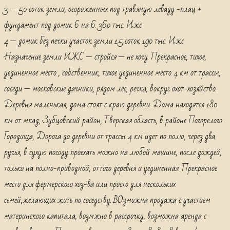
3 — 50 соток земли, огороженных под травяную леваду -плац +
фундамент под домик 6 на 6. 360 тыс. Ижс
4 — домик без печки участок земли 15 соток 190 тыс. Ижс
Назначение земли ИЖС — стройся — не хочу. Прекрасное, тихое,
уединенное место , собственник, тихое уединенное место 4 км от трассы,
соседи — московские дачники, рядом лес, речка, вокруг охот-хозяйство.
Деревня маленькая, дома стоят с краю деревни. Дома находятся 180
км от мкад, Зубцовский район, Тверская область, в районе Погорелого
Городища, Дорога до деревни от трассы 4 км идет по полю, через два
ручья, в сухую погоду проехать можно на любой машине, после дождей,
только на полно-приводной, оттого деревня и уединенная. Прекрасное
место для фермерского хоз-ва или просто для нескольких
семей,желающих жить по соседству. ВОзможна продажа с участием
материнского капитала, возмжно в рассрочку, возможна аренда с