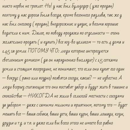
никто нервы не треплет. Но! у нас был бульзодер ( уже продан)
поэтому у нас дорога была всегда, кроме весеннего разлива, так же у
нас был снегоход ( продан), внедорожник и уазик, и весьма хорошие
водители к ним.. Далее, по поводу продажи по отдельности — очень
желательно продать ( и купить ) все хоз-во целиком — то есть 4 дома и
1.45 га земли. ПОТОМУ ЧТО: люди которые интересуются
светленьким домиком ( да он нарядненько выглядит) с 15 сотками
земли и стоящим посередине, не понимают, что если они купят его один
— вокруг ( рано или поздно) появятся соседи, какие? — не известно. А
люди всерьез считающие что они поставят забор и будут жить в тишине и
спокойствие — НИКОГДА не жили в сельской местности с соседями
за забором — даже с самыми милыми и приятным, потому что — будет
мешать все — ваша собака, ваши дети, ваши куры, ваши лошади, козы,
друзья и т.д. и т.п. и даже если вы всего этого не имеете все равно