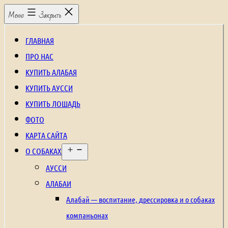
Перейти
Щенки
Меню
Закрыть
к
алабая,
содержимому
рабочие
ГЛАВНАЯ
собаки,
ПРО НАС
охранные
КУПИТЬ АЛАБАЯ
собаки,
КУПИТЬ АУССИ
щенки
КУПИТЬ ЛОШАДЬ
среднеазиатской
ФОТО
овчарки,
КАРТА САЙТА
Открыть
щенки
О СОБАКАХ
меню
аусси,
АУССИ
щенки
АЛАБАИ
австралийской
Алабай — воспитание, дрессировка и о собаках
овчарки,
компаньонах