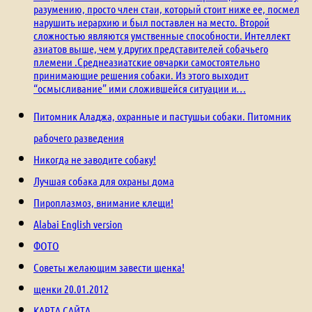
разумению, просто член стаи, который стоит ниже ее, посмел
нарушить иерархию и был поставлен на место. Второй
сложностью являются умственные способности. Интеллект
азиатов выше, чем у других представителей собачьего
племени .Среднеазиатские овчарки самостоятельно
принимающие решения собаки. Из этого выходит
“осмысливание” ими сложившейся ситуации и…
Питомник Аладжа, охранные и пастушьи собаки. Питомник
рабочего разведения
Никогда не заводите собаку!
Лучшая собака для охраны дома
Пироплазмоз, внимание клещи!
Alabai English version
ФОТО
Советы желающим завести щенка!
щенки 20.01.2012
КАРТА САЙТА