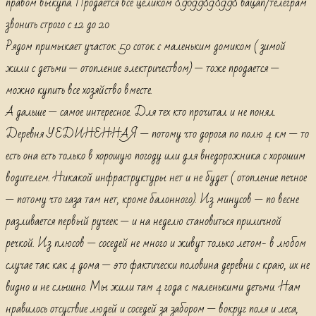
правом выкупа. Продается все целиком 8.909.989.89.98 вацап/телеграм
звонить строго с 12 до 20
Рядом примыкает участок 50 соток с маленьким домиком ( зимой
жили с детьми — отопление электричеством) — тоже продается —
можно купить все хозяйство вместе.
А дальше — самое интересное. Для тех кто прочитал и не понял.
Деревня УЕДИНЕННАЯ — потому что дорога по полю 4 км — то
есть она есть только в хорошую погоду или для внедорожника с хорошим
водителем. Никакой инфраструктуры нет и не будет ( отопление печное
— потому что газа там нет, кроме балонного). Из минусов — по весне
разливается первый ручеек — и на неделю становиться приличной
речкой. Из плюсов — соседей не много и живут только летом- в любом
случае так как 4 дома — это фактически половина деревни с краю, их не
видно и не слышно. Мы жили там 4 года с маленькими детьми. Нам
нравилось отсуствие людей и соседей за забором — вокруг поля и леса,