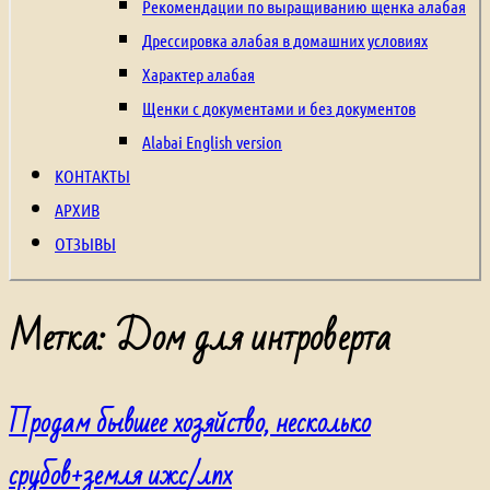
щенки
Рекомендации по выращиванию щенка алабая
из
Дрессировка алабая в домашних условиях
питомника,
Характер алабая
щенки
Щенки с документами и без документов
с
Alabai English version
родословной,
КОНТАКТЫ
туркменский
АРХИВ
волкодав,
ОТЗЫВЫ
алабай,
среднеазиатская
Метка:
Дом для интроверта
овчарка,
central
Продам бывшее хозяйство, несколько
asian
Shepherd
срубов+земля ижс/лпх
Dog,