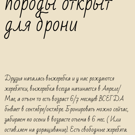
породы открыт
овчарки,
для брони
щенки
из
питомника,
щенки
с
родословной,
Друзья началась выжеребка и у нас рождаются
туркменский
жеребятки, выжеребка всегда начинается в Апреле/
волкодав,
Мае, а отъем то есть возраст 6/7 месяцев ВСЕГДА
алабай,
бывает в сентябре/октябре. Бронировать можно сейчас,
среднеазиатская
забираем по осени в возрасте отьема в 6 мес. ( Или
овчарка,
оставляем на доращивание). Есть свободные жеребята.
central