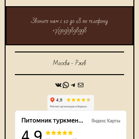
Звоните нам с 10 до 18 по телефону
+7(909)9898998
Москва - Ржев
ВКонтакте
WhatsApp
https://t.me/alabaidog
Почта