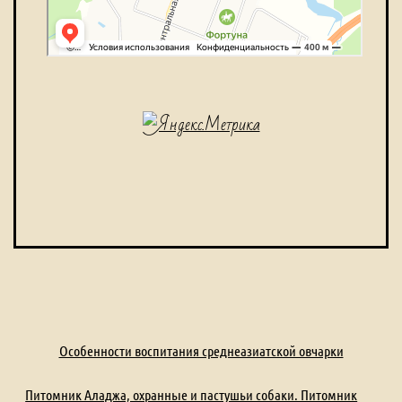
Особенности воспитания среднеазиатской овчарки
Питомник Аладжа, охранные и пастушьи собаки. Питомник