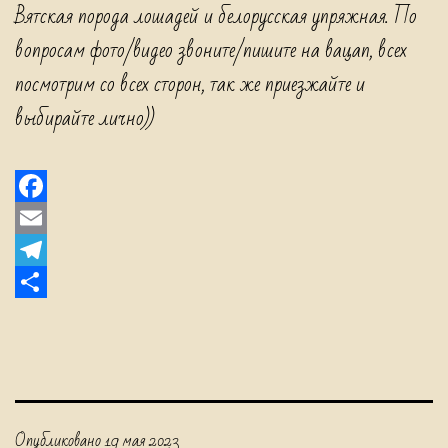
Вятская порода лошадей и белорусская упряжная. По
asian
вопросам фото/видео звоните/пишите на вацап, всех
Shepherd
посмотрим со всех сторон, так же приезжайте и
Dog,
выбирайте лично))
рабочие
Алабая,
Алабай
Facebook
питомник,
Email
Telegram
Отправить
Опубликовано
19 мая 2023