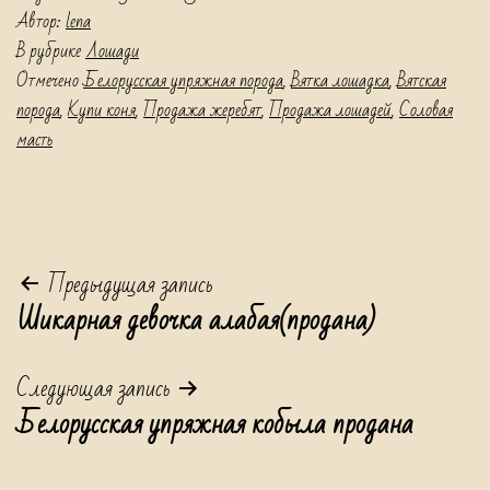
Автор:
lena
В рубрике
Лошади
Отмечено
Белорусская упряжная порода
,
Вятка лошадка
,
Вятская
порода
,
Купи коня
,
Продажа жеребят
,
Продажа лошадей
,
Соловая
масть
Навигация
Предыдущая запись
Шикарная девочка алабая(продана)
по
записям
Следующая запись
Белорусская упряжная кобыла продана