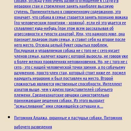
собаки, отсюда у них очень развито отношение к статусу в
иерархии стаи и стремление занять наиболее высокую
ступень. Применительно к современному содержанию, это
означает, что собака в семье старается занять позицию вожака
(по человеческим понятиям – хозяина), если ей это удается ее
сплавляют куда-нибудь (при этом всем рассказывая об
агрессивности и тупости азиатов). Или, что намного хуже, она
признает лидером главу семьи, и ставит себя на второе после
него место. Отсюда целый букет скрытых проблем.
Послушная и управляемая собака не с того не с сего кусает
членов семьи, калечит кошку с которой выросла, не говоря уже
о более мелких проявлениях неповиновения. Но, не с того не с
сего,- это с нашей человеческой точки зрения, а по собачьему
разумению, просто член стаи, который стоит ниже ее, посмел
нарушить иерархию и был поставлен на место. Второй
сложностью являются умственные способности. Интеллект
азиатов выше, чем у других представителей собачьего
племени .Среднеазиатские овчарки самостоятельно
принимающие решения собаки. Из этого выходит
“осмысливание” ими сложившейся ситуации и…
Питомник Аладжа, охранные и пастушьи собаки. Питомник
рабочего разведения