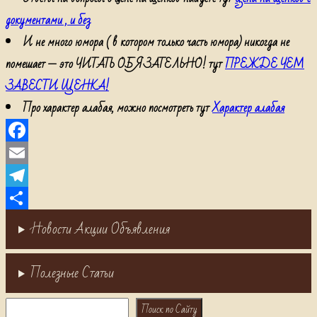
документами , и без
И не много юмора ( в котором только часть юмора) никогда не
помешает — это ЧИТАТЬ ОБЯЗАТЕЛЬНО! тут
ПРЕЖДЕ ЧЕМ
ЗАВЕСТИ ЩЕНКА!
Про характер алабая, можно посмотреть тут
Характер алабая
Facebook
Email
Telegram
Отправить
Новости Акции Объявления
Полезные Статьи
Поиск
Поиск по Сайту