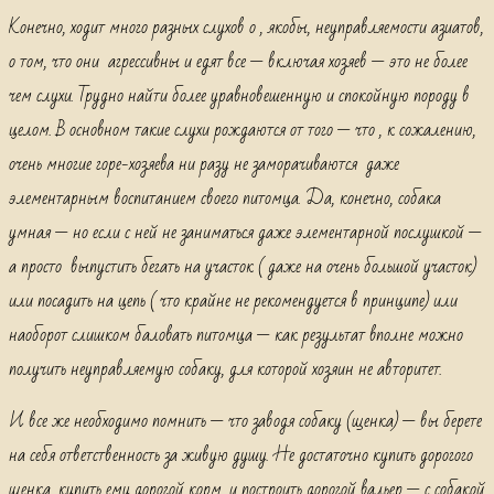
Конечно, ходит много разных слухов о , якобы, неуправляемости азиатов,
о том, что они агрессивны и едят все — включая хозяев — это не более
чем слухи. Трудно найти более уравновешенную и спокойную породу в
целом. В основном такие слухи рождаются от того — что , к сожалению,
очень многие горе-хозяева ни разу не заморачиваются даже
элементарным воспитанием своего питомца. Да, конечно, собака
умная — но если с ней не заниматься даже элементарной послушкой —
а просто выпустить бегать на участок ( даже на очень большой участок)
или посадить на цепь ( что крайне не рекомендуется в принципе) или
наоборот слишком баловать питомца — как результат вполне можно
получить неуправляемую собаку, для которой хозяин не авторитет.
И все же необходимо помнить — что заводя собаку (щенка) — вы берете
на себя ответственность за живую душу. Не достаточно купить дорогого
щенка, купить ему дорогой корм, и построить дорогой вальер — с собакой