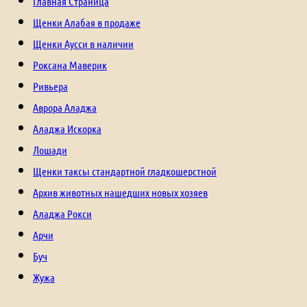
Главная Страница
Щенки Алабая в продаже
Щенки Аусси в наличии
Роксана Маверик
Ривьера
Аврора Аладжа
Аладжа Искорка
Лошади
Щенки таксы стандартной гладкошерстной
Архив животных нашедших новых хозяев
Аладжа Рокси
Арчи
Буч
Жужа