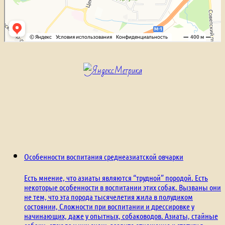
Особенности воспитания среднеазиатской овчарки
Есть мнение, что азиаты являются “трудной” породой. Есть
некоторые особенности в воспитании этих собак. Вызваны они
не тем, что эта порода тысячелетия жила в полудиком
состоянии, Сложности при воспитании и дрессировке у
начинающих, даже у опытных, собаководов. Азиаты, стайные