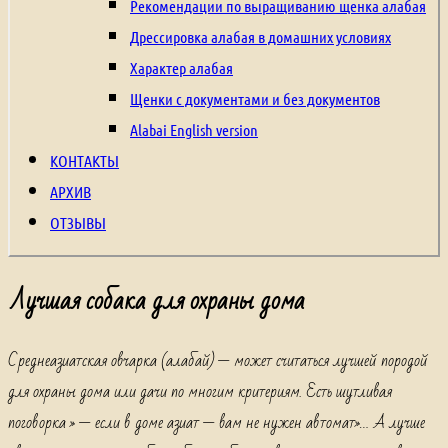
щенки
Рекомендации по выращиванию щенка алабая
из
Дрессировка алабая в домашних условиях
питомника,
Характер алабая
щенки
Щенки с документами и без документов
с
Alabai English version
родословной,
КОНТАКТЫ
туркменский
АРХИВ
волкодав,
ОТЗЫВЫ
алабай,
среднеазиатская
Лучшая собака для охраны дома
овчарка,
central
Среднеазиатская овчарка (алабай) — может считаться лучшей породой
asian
для охраны дома или дачи по многим критериям. Есть шутливая
Shepherd
поговорка » — если в доме азиат — вам не нужен автомат»… А лучше
Dog,