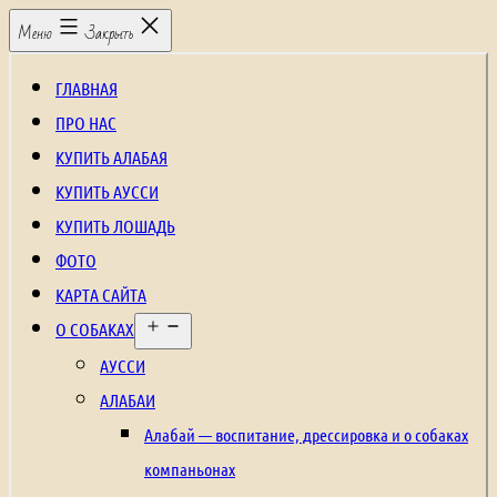
Перейти
Щенки
Меню
Закрыть
к
алабая,
содержимому
рабочие
ГЛАВНАЯ
собаки,
ПРО НАС
охранные
КУПИТЬ АЛАБАЯ
собаки,
КУПИТЬ АУССИ
щенки
КУПИТЬ ЛОШАДЬ
среднеазиатской
ФОТО
овчарки,
КАРТА САЙТА
Открыть
щенки
О СОБАКАХ
меню
аусси,
АУССИ
щенки
АЛАБАИ
австралийской
Алабай — воспитание, дрессировка и о собаках
овчарки,
компаньонах