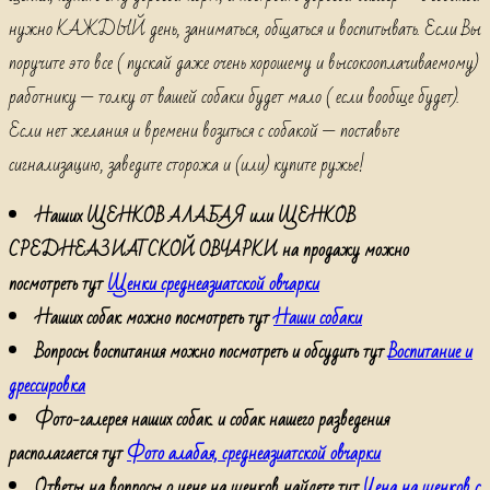
нужно КАЖДЫЙ день, заниматься, общаться и воспитывать. Если Вы
поручите это все ( пускай даже очень хорошему и высокооплачиваемому)
работнику — толку от вашей собаки будет мало ( если вообще будет).
Если нет желания и времени возиться с собакой — поставьте
сигнализацию, заведите сторожа и (или) купите ружье!
Наших ЩЕНКОВ АЛАБАЯ или ЩЕНКОВ
СРЕДНЕАЗИАТСКОЙ ОВЧАРКИ на продажу можно
посмотреть тут
Щенки среднеазиатской овчарки
Наших собак можно посмотреть тут
Наши собаки
Вопросы воспитания можно посмотреть и обсудить тут
Воспитание и
дрессировка
Фото-галерея наших собак. и собак нашего разведения
располагается тут
Фото алабая, среднеазиатской овчарки
Ответы на вопросы о цене на щенков найдете тут
Цена на щенков с