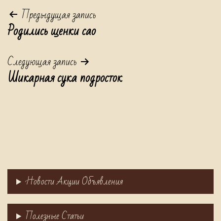
Навигация
Предыдущая запись
Родились щенки сао
по
записям
Следующая запись
Шикарная сука подросток
Новости Акции Объявления
Полезные Статьи