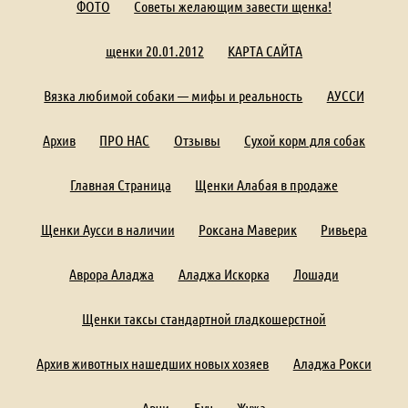
ФОТО
Советы желающим завести щенка!
щенки 20.01.2012
КАРТА САЙТА
Вязка любимой собаки — мифы и реальность
АУССИ
Архив
ПРО НАС
Отзывы
Сухой корм для собак
Главная Страница
Щенки Алабая в продаже
Щенки Аусси в наличии
Роксана Маверик
Ривьера
Аврора Аладжа
Аладжа Искорка
Лошади
Щенки таксы стандартной гладкошерстной
Архив животных нашедших новых хозяев
Аладжа Рокси
Арчи
Буч
Жужа