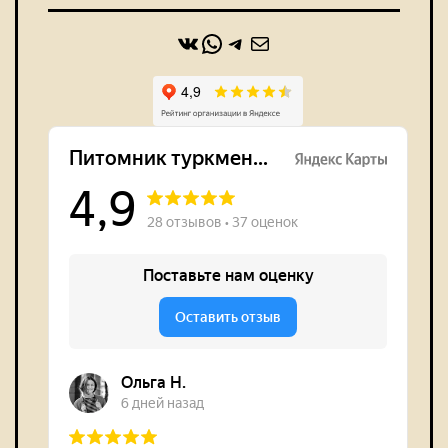
ВКонтакте
WhatsApp
https://t.me/alabaidog
Почта