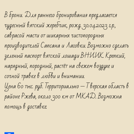
овчарки,
В брони. Для раннего бронирования предлагается
щенки
чудесный вятский жеребчик, рожд. 30.04.2023 г.р.,
из
саврасой масти от шикарных чистопородных
питомника,
производителей Сапсана и Лаговки. Возможно сделать
щенки
зеленый паспорт вятской лошади ВНИИК. Крепкий,
с
нарядный, породный, растёт на свежем воздухе и
родословной,
сочной травке в любви и внимании.
туркменский
Цена 60 тыс. руб. Территориально — Тверская область в
волкодав,
районе Ржева, около 300 км от МКАД. Возможна
алабай,
помощь в доставке.
среднеазиатская
овчарка,
central