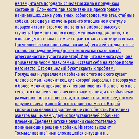
не тем, что эта порода тысячелетия жила в полудиком
состоянии, Сложности при воспитании и дрессировке у
начинающих, даже у опытных, собаководов. Азиаты, стайные
собаки, отсюда у них очень развито отношение к статусу в
иерархии стаи и стремление занять наиболее высокую
ступень. Применительно к современному содержанию, это
означает, что собака в семье старается занять позицию вожака
(по человеческим понятиям – хозяина), если ей это удается ее
сплавляют куда-нибудь (при этом всем рассказывая об
агрессивности и тупости азиатов). Или, что намного хуже, она
признает лидером главу семьи, и ставит себя на второе после
него место. Отсюда целый букет скрытых проблем.
Послушная и управляемая собака не с того не с сего кусает
членов семьи, калечит кошку с которой выросла, не говоря уже
о более мелких проявлениях неповиновения. Но, не с того не с
сего,- это с нашей человеческой точки зрения, а по собачьему
разумению, просто член стаи, который стоит ниже ее, посмел
нарушить иерархию и был поставлен на место. Второй
сложностью являются умственные способности. Интеллект
азиатов выше, чем у других представителей собачьего
племени .Среднеазиатские овчарки самостоятельно
принимающие решения собаки. Из этого выходит
“осмысливание” ими сложившейся ситуации и…