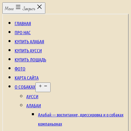
Перейти
Щенки
Меню
Закрыть
к
алабая,
содержимому
рабочие
ГЛАВНАЯ
собаки,
ПРО НАС
охранные
КУПИТЬ АЛАБАЯ
собаки,
КУПИТЬ АУССИ
щенки
КУПИТЬ ЛОШАДЬ
среднеазиатской
ФОТО
овчарки,
КАРТА САЙТА
Открыть
щенки
О СОБАКАХ
меню
аусси,
АУССИ
щенки
АЛАБАИ
австралийской
Алабай — воспитание, дрессировка и о собаках
овчарки,
компаньонах