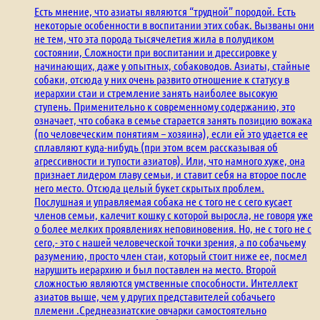
Есть мнение, что азиаты являются “трудной” породой. Есть
некоторые особенности в воспитании этих собак. Вызваны они
не тем, что эта порода тысячелетия жила в полудиком
состоянии, Сложности при воспитании и дрессировке у
начинающих, даже у опытных, собаководов. Азиаты, стайные
собаки, отсюда у них очень развито отношение к статусу в
иерархии стаи и стремление занять наиболее высокую
ступень. Применительно к современному содержанию, это
означает, что собака в семье старается занять позицию вожака
(по человеческим понятиям – хозяина), если ей это удается ее
сплавляют куда-нибудь (при этом всем рассказывая об
агрессивности и тупости азиатов). Или, что намного хуже, она
признает лидером главу семьи, и ставит себя на второе после
него место. Отсюда целый букет скрытых проблем.
Послушная и управляемая собака не с того не с сего кусает
членов семьи, калечит кошку с которой выросла, не говоря уже
о более мелких проявлениях неповиновения. Но, не с того не с
сего,- это с нашей человеческой точки зрения, а по собачьему
разумению, просто член стаи, который стоит ниже ее, посмел
нарушить иерархию и был поставлен на место. Второй
сложностью являются умственные способности. Интеллект
азиатов выше, чем у других представителей собачьего
племени .Среднеазиатские овчарки самостоятельно