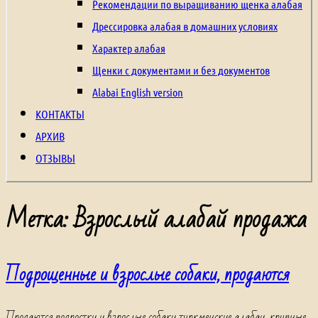
щенки
Рекомендации по выращиванию щенка алабая
из
Дрессировка алабая в домашних условиях
питомника,
Характер алабая
щенки
Щенки с документами и без документов
с
Alabai English version
родословной,
КОНТАКТЫ
туркменский
АРХИВ
волкодав,
ОТЗЫВЫ
алабай,
среднеазиатская
Метка:
Взрослый алабай продажа
овчарка,
central
Подрощенные и взрослые собаки, продаются
asian
Shepherd
Dog,
Продаются подростки и взрослые собаки туркменские алабаи, крупные,