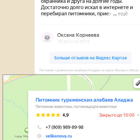
Питомник туркменских алабаев Аладж
Питомник туркменских алабаев Аладжа
Питомник животных в Москве и Московской области
Гостиница для животных в Москве и Московской области