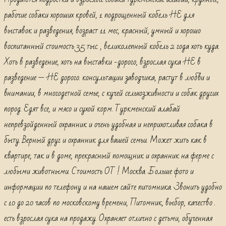
рабочие
рабочие собаки хороших кровей, 1 подрощенный кобель НЕ для
Алабая,
выставок и разведения, возраст 11 мес, красный, умный и хорошо
Алабай
воспитанный стоимость 35 тыс. , великолепный кобель 2 года хоть куда.
питомник,
Хоть в разведение, хоть на выставки -дорого, взрослая сука НЕ в
разведение — НЕ дорого. консультации заводчика, растут в любви и
внимании, в многодетной семье, с кучей сельхозживности и собак других
пород. Едят все, и мясо и сухой корм. Туркменский алабай
непревзойденный охранник и очень удобная и неприхотливая собака в
быту. Верный друг и охранник для вашей семьи. Может жить как в
квартире, так и в доме, прекрасный помощник и охранник на ферме с
любыми животными. Стоимость ОТ ! Москва. Больше фото и
информации по телефону и на нашем сайте питомника. Звонить удобно
с 10 до 20 часов по московскому времени, Питомник, выбор, качество .
есть взрослая сука на продажу. Охраняет отлично с детьми, обученная