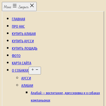
Перейти
Щенки
Меню
Закрыть
к
алабая,
содержимому
рабочие
ГЛАВНАЯ
собаки,
ПРО НАС
охранные
КУПИТЬ АЛАБАЯ
собаки,
КУПИТЬ АУССИ
щенки
КУПИТЬ ЛОШАДЬ
среднеазиатской
ФОТО
овчарки,
КАРТА САЙТА
Открыть
щенки
О СОБАКАХ
меню
аусси,
АУССИ
щенки
АЛАБАИ
австралийской
Алабай — воспитание, дрессировка и о собаках
овчарки,
компаньонах