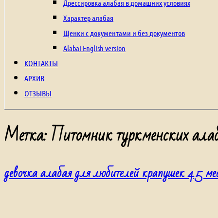
щенки
Дрессировка алабая в домашних условиях
из
Характер алабая
питомника,
Щенки с документами и без документов
щенки
Alabai English version
с
КОНТАКТЫ
родословной,
АРХИВ
туркменский
ОТЗЫВЫ
волкодав,
алабай,
Метка:
Питомник туркменских ала
среднеазиатская
овчарка,
девочка алабая для любителей крапушек 4.5 ме
central
asian
Shepherd
Dog,