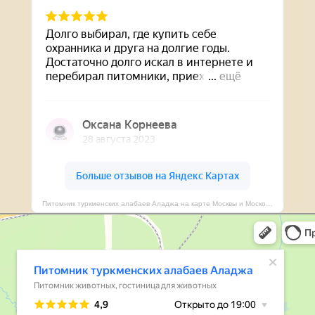
Питомник туркменских алабаев Аладжа на карте Москвы и Московской области — Яндекс Карты
уркменских алабаев Аладжа
ивотных в Москве и Московской области
ля животных в Москве и Московской области