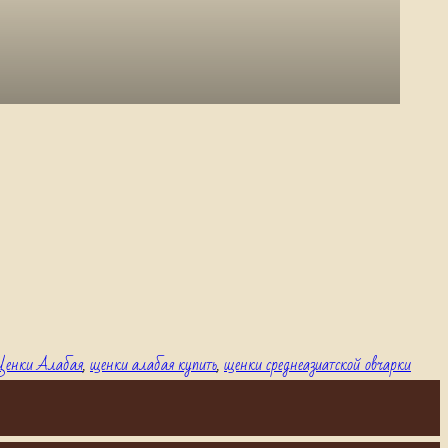
енки Алабая
,
щенки алабая купить
,
щенки среднеазиатской овчарки