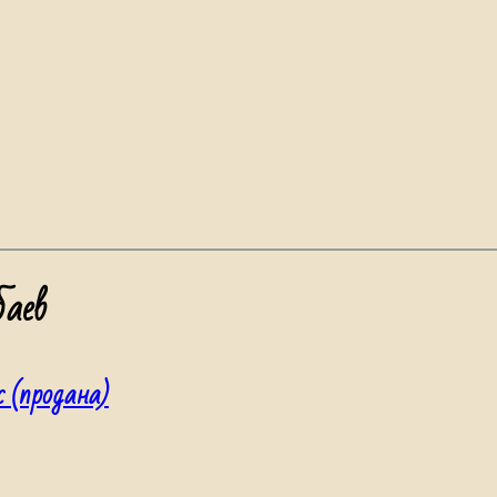
баев
с (продана)