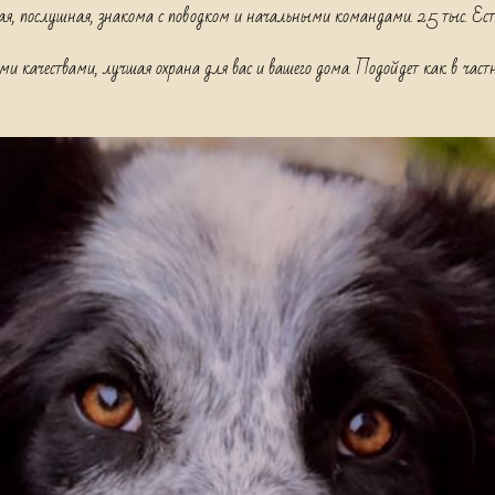
я, послушная, знакома с поводком и начальными командами. 25 тыс. Есть
ми качествами, лучшая охрана для вас и вашего дома. Подойдет как в част