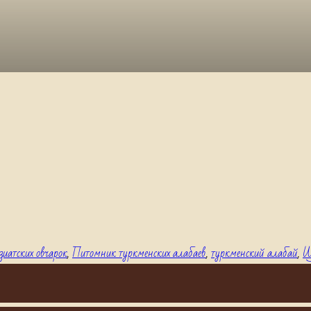
зиатских овчарок
,
Питомник туркменских алабаев
,
туркменский алабай
,
Щ