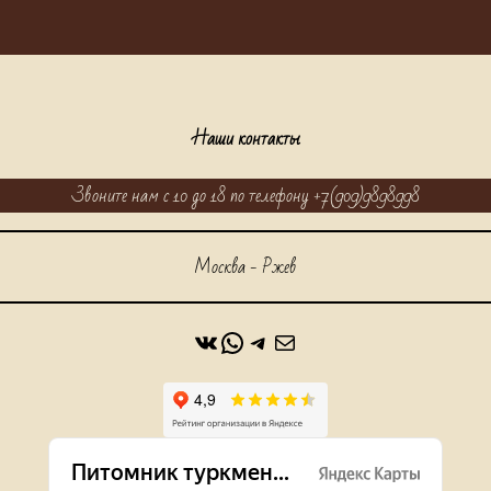
Наши контакты
Звоните нам с 10 до 18 по телефону +7(909)9898998
Москва - Ржев
ВКонтакте
WhatsApp
https://t.me/alabaidog
Почта