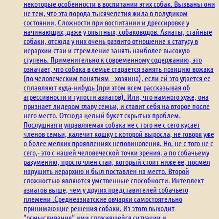
некоторые особенности в воспитании этих собак. Вызваны они
не тем, что эта порода тысячелетия жила в полудиком
состоянии, Сложности при воспитании и дрессировке у
начинающих, даже у опытных, собаководов. Азиаты, стайные
собаки, отсюда у них очень развито отношение к статусу в
иерархии стаи и стремление занять наиболее высокую
ступень. Применительно к современному содержанию, это
означает, что собака в семье старается занять позицию вожака
(по человеческим понятиям – хозяина), если ей это удается ее
сплавляют куда-нибудь (при этом всем рассказывая об
агрессивности и тупости азиатов). Или, что намного хуже, она
признает лидером главу семьи, и ставит себя на второе после
него место. Отсюда целый букет скрытых проблем.
Послушная и управляемая собака не с того не с сего кусает
членов семьи, калечит кошку с которой выросла, не говоря уже
о более мелких проявлениях неповиновения. Но, не с того не с
сего,- это с нашей человеческой точки зрения, а по собачьему
разумению, просто член стаи, который стоит ниже ее, посмел
нарушить иерархию и был поставлен на место. Второй
сложностью являются умственные способности. Интеллект
азиатов выше, чем у других представителей собачьего
племени .Среднеазиатские овчарки самостоятельно
принимающие решения собаки. Из этого выходит
“осмысливание” ими сложившейся ситуации и…