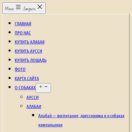
Перейти
Щенки
Меню
Закрыть
к
алабая,
содержимому
рабочие
ГЛАВНАЯ
собаки,
ПРО НАС
охранные
КУПИТЬ АЛАБАЯ
собаки,
КУПИТЬ АУССИ
щенки
КУПИТЬ ЛОШАДЬ
среднеазиатской
ФОТО
овчарки,
КАРТА САЙТА
Открыть
щенки
О СОБАКАХ
меню
аусси,
АУССИ
щенки
АЛАБАИ
австралийской
Алабай — воспитание, дрессировка и о собаках
овчарки,
компаньонах