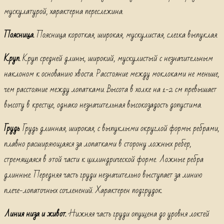
мускулатурой, характерна переслежина.
Поясница.
Поясница короткая, широкая, мускулистая, слегка выпуклая.
Круп.
Круп средней длины, широкий, мускулистый с незначительным
наклоном к основанию хвоста. Расстояние между моклоками не меньше,
чем расстояние между лопатками. Высота в холке на 1-2 см превышает
высоту в крестце, однако незначительная высокозадость допустима.
Грудь
. Грудь длинная, широкая, с выпуклыми округлой формы ребрами,
плавно расширяющаяся за лопатками в сторону ложных ребер,
стремящаяся в этой части к цилиндрической форме. Ложные ребра
длинные. Передняя часть груди незначительно выступает за линию
плече-лопаточных сочленений. Характерен подгрудок.
Линия низа и живот.
Нижняя часть груди опущена до уровня локтей