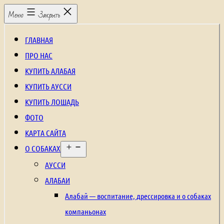
Перейти
Щенки
Меню
Закрыть
к
алабая,
содержимому
рабочие
ГЛАВНАЯ
собаки,
ПРО НАС
охранные
КУПИТЬ АЛАБАЯ
собаки,
КУПИТЬ АУССИ
щенки
КУПИТЬ ЛОШАДЬ
среднеазиатской
ФОТО
овчарки,
КАРТА САЙТА
Открыть
щенки
О СОБАКАХ
меню
аусси,
АУССИ
щенки
АЛАБАИ
австралийской
Алабай — воспитание, дрессировка и о собаках
овчарки,
компаньонах