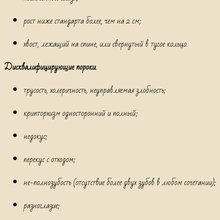
рост ниже стандарта более, чем на 2 см;
хвост, лежащий на спине, или свернутый в тугое кольцо.
Дисквалифицирующие пороки.
трусость, холеричность, неуправляемая злобность;
крипторхизм односторонний и полный;
недокус;
перекус с отходом;
не-полнозубость (отсутствие более двух зубов в любом сочетании);
разноглазие;