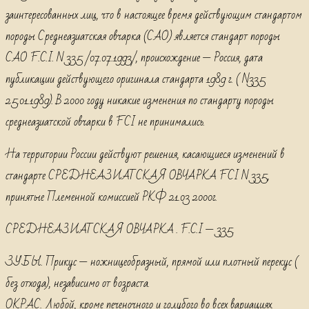
заинтересованных лиц, что в настоящее время действующим стандартом
породы Среднеазиатская овчарка (САО) является стандарт породы
САО F.C.I. N 335 /07.07.1993/, происхождение — Россия, дата
публикации действующего оригинала стандарта 1989 г. ( N335
25.01.1989). В 2000 году никакие изменения по стандарту породы
среднеазиатской овчарки в FCI не принимались.
На территории России действуют решения, касающиеся изменений в
стандарте СРЕДНЕАЗИАТСКАЯ ОВЧАРКА FCI N 335,
принятые Племенной комиссией РКФ 21.03 2000г.
СРЕДНЕАЗИАТСКАЯ ОВЧАРКА . F.C.I — 335.
ЗУБЫ. Прикус — ножницеобразный, прямой или плотный перекус (
без отхода), независимо от возраста.
ОКРАС. Любой, кроме печеночного и голубого во всех вариациях.