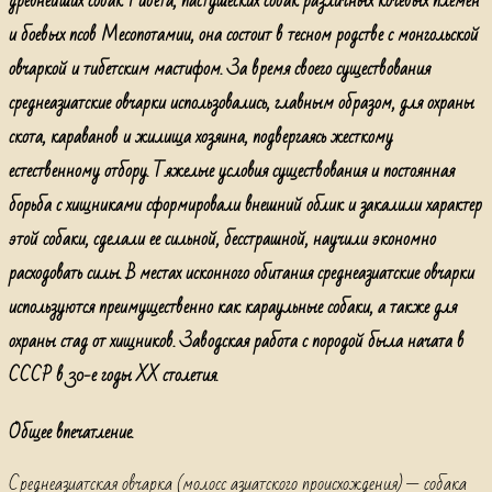
древнейших собак Тибета, пастушеских собак различных кочевых племен
и боевых псов Месопотамии, она состоит в тесном родстве с монгольской
овчаркой и тибетским мастифом. За время своего существования
среднеазиатские овчарки использовались, главным образом, для охраны
скота, караванов и жилища хозяина, подвергаясь жесткому
естественному отбору. Тяжелые условия существования и постоянная
борьба с хищниками сформировали внешний облик и закалили характер
этой собаки, сделали ее сильной, бесстрашной, научили экономно
расходовать силы. В местах исконного обитания среднеазиатские овчарки
используются преимущественно как караульные собаки, а также для
охраны стад от хищников. Заводская работа с породой была начата в
СССР в 30-е годы XX столетия.
Общее впечатление.
Среднеазиатская овчарка (молосс азиатского происхождения) — собака