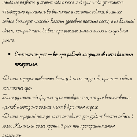
наиболее развиты, у старых собак кожа и связки снова утончаются.
Необходимо принимать во внимание и состояние собаки, в линьке
собака выглядит «легкой». Важны здоровые прочные кости, а не большой
объем, который часто бывает при рыхлых ломких костях и следствием
рахита.
Соотношение рост — вес при рабочей кондиции является важным
показателем.
«Длина корпуса превышает высоту в холке на 3-10%, при этом кобели
компактнее сук»
Более удлиненный формат суки оправдан тем, что для вынашивания
щенков необходимо больше места в брюшном отделе.
«Длина передней ноги до локтя составляет 50-52% от высоты собаки в
холке. Желателен более крупный рост при пропорциональном
сложении».