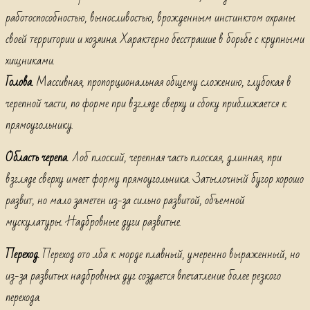
работоспособностью, выносливостью, врожденным инстинктом охраны
своей территории и хозяина. Характерно бесстрашие в борьбе с крупными
хищниками.
Голова.
Массивная, пропорциональная общему сложению, глубокая в
черепной части, по форме при взгляде сверху и сбоку приближается к
прямоугольнику.
Область черепа
.
Лоб плоский, черепная часть плоская, длинная, при
взгляде сверху имеет форму прямоугольника. Затылочный бугор хорошо
развит, но мало заметен из-за сильно развитой, объемной
мускулатуры. Надбровные дуги развитые.
Переход.
Переход ото лба к морде плавный, умеренно выраженный, но
из-за развитых надбровных дуг создается впечатление более резкого
перехода.