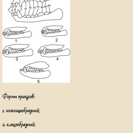
Формы прикусов:
1. ножницеобразный;
2. клещеобразный;