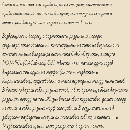
Собаки этого типа, как правило, очень мощные, гармоничные и
правильных линий, но только в случае, если округлость черепа и
характерно выступающие скулы не слишком велики.
Возвращаясь к вопросу о возможности разделения породы
среднеазиатская овчарки на конституционные типы не возможно не
отметить мнение владельца питомника САО «Стражи», эксперта
РКФ-РС1 (САС1В-1п1) Е.Н. Мычко: «На начало 99-хх годов
выделялись три крупные морфы (клино -, медвежье- и
Кирпичеголовые), существовала и масса переходных между ними типов.
В Россию завозили собак разных типов, и в то время еще было возможно
разделить породу на три. Жизнь внесла свои коррективы: делить породу
не стали, а собак разных морф скрещивали. В результате, ныне в
заводском разведении исчезли клиноголовые собаки, а кирпиче — и
Медвежеголовые щенки часто рождаются в одном помете».