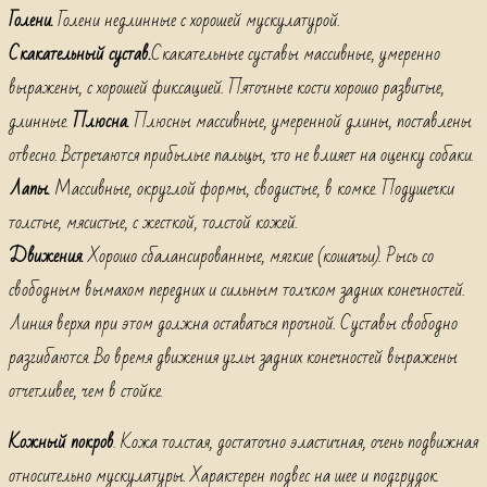
Голени.
Голени недлинные с хорошей мускулатурой.
Скакательный сустав.
Скакательные суставы массивные, умеренно
выражены, с хорошей фиксацией. Пяточные кости хорошо развитые,
длинные.
Плюсна.
Плюсны массивные, умеренной длины, поставлены
отвесно. Встречаются прибылые пальцы, что не влияет на оценку собаки.
Лапы.
Массивные, округлой формы, сводистые, в комке. Подушечки
толстые, мясистые, с жесткой, толстой кожей.
Движения.
Хорошо сбалансированные, мягкие (кошачьи). Рысь со
свободным вымахом передних и сильным толчком задних конечностей.
Линия верха при этом должна оставаться прочной. Суставы свободно
разгибаются. Во время движения углы задних конечностей выражены
отчетливее, чем в стойке.
Кожный покров
. Кожа толстая, достаточно эластичная, очень подвижная
относительно мускулатуры. Характерен подвес на шее и подгрудок.