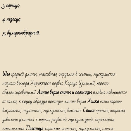
3. перекус;
4. недокус;
5. бульдогообразный.
Шея
средней длины, массивная, округлая в сечении, мускулистая
низкого выхода. Характерен подвес. Корпус. Цельный, хорошо
сбалансированный
Линия верха спины и поясницы
плавно повышается
от холки, к крупу образуя прочную линию верха.
Холка
очень хорошо
выражена, недлинная, мускулистая, высокая.
Спина
прямая, широкая,
довольно длинная, с хорошо развитой мускулатурой, характерна
переслежина.
Поясница
короткая, широкая, мускулистая, слегка