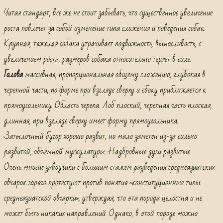
Читая стандарт, все же не стоит забывать, что существенное увеличение
роста повлечет за собой изменение типа сложения и поведения собак.
Крупная, тяжелая собака утрачивает подвижность, выносливость, с
увеличением роста, размеров собака относительно теряет в силе.
Голова
массивная, пропорциональная общему сложению, глубокая в
черепной части, по форме при взгляде сверху и сбоку приближается к
прямоугольнику. Область черепа. Лоб плоский, черепная часть плоская,
длинная, при взгляде сверху имеет форму прямоугольника.
Затылочный бугор хорошо развит, но мало заметен из-за сильно
развитой, объемной мускулатуры. Надбровные дуги развитые.
Очень многие заводчики с большим стажем разведения среднеазиатских
овчарок горячо протестуют против понятия «конституционные типы
среднеазиатской овчарки», утверждая, что эта порода целостна и не
может быть никаких направлений. Однако, в этой породе можно