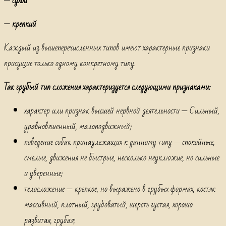
— сухой
— крепкий
Каждый из вышеперечисленных типов имеют характерные признаки
присущие только одному конкретному типу.
Так грубый тип
сложения характеризуется следующими признаками:
характер или признак высшей нервной деятельности — Сильный,
уравновешенный, малоподвижный;
поведение собак принадлежащих к данному типу — спокойные,
смелые, движения не быстрые, несколько неуклюжие, но сильные
и уверенные;
телосложение — крепкое, но выражено в грубых формах, костяк
массивный, плотный, грубоватый, шерсть густая, хорошо
развитая, грубая;