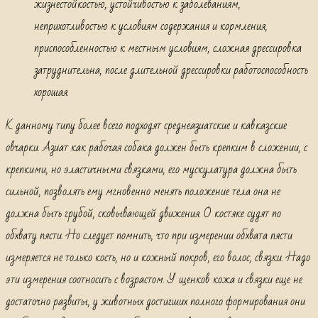
жизнестойкостью, устойчивостью к заболеваниям,
неприхотливостью к условиям содержания и кормления,
приспособленностью к местным условиям, сложная дрессировка
затруднительна, после длительной дрессировки работоспособность
хорошая.
К данному типу более всего подходят среднеазиатские и кавказские
овчарки. Азиат как рабочая собака должен быть крепким в сложении, с
крепкими, но эластичными связками, его мускулатура должна быть
сильной, позволять ему мгновенно менять положение тела она не
должна быть грубой, сковывающей движения. О костяке судят по
обхвату пясти. Но следует помнить, что при измерении обхвата пясти
измеряется не только кость, но и кожный покров, его волос, связки. Надо
эти измерения соотносить с возрастом. У щенков кожа и связки еще не
достаточно развиты, у животных достигших полного формирования они