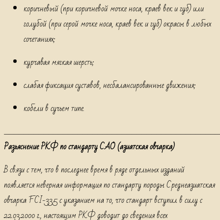
коричневый (при коричневой мочке носа, краев век и губ) или
голубой (при серой мочке носа, краев век и губ) окрасы в любых
сочетаниях;
курчавая мягкая шерсть;
слабая фиксация суставов, несбалансированные движения;
кобели в сучьем типе.
____________________________________________
Разьяснение РКФ по стандарту САО (азиатская овчарка)
В связи с тем, что в последнее время в ряде отдельных изданий
появляется неверная информация по стандарту породы Среднеазиатская
овчарка FCI-335 с указанием на то, что стандарт вступил в силу с
22.03.2000 г., настоящим РКФ доводит до сведения всех