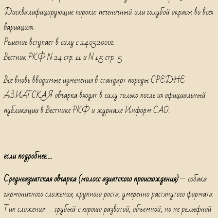
Дисквалифицирующие пороки: печеночный или голубой окрасы во всех
вариациях.
Решение вступает в силу с 24.03.2000г.
Вестник РКФ N 24 стр. 11 и N 15 стр. 5
Все вновь вводимые изменения в стандарт породы СРЕДНЕ
АЗИАТСКАЯ овчарка входят в силу только после их официальный
публикации в Вестнике РКФ и журнале Информ САО.
____________________________________________
если подробнее….
Среднеазиатская овчарка (молосс азиатского происхождения)
— собака
гармоничного сложения, крупного роста, умеренно растянутого формата.
Тип сложения — грубый с хорошо развитой, объемной, но не рельефной