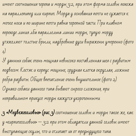
имеют соотношения черепа и морды 3:2, при этом форма головы похожа
на параллепипед или кирпич. Морда у основания почти не сужается к
мочке носа и по ширине почти равна черепной части. При плавном
переходе линия лба параллельна линии морды, тупую морду
утяжеляют толстые брыли, надбровные дуги выражены умеренно (фото
1).
У данных собак очень мощная невысоко поставленная шея с развитым
подвесом. Костяк и корпус мощные, грудная клетка округлая, ложные
ребра развиты. Общее впечатление очень внушительное (фото 2).
Однако собаки данного типа бывают сырого сложения, при
неправильном прикусе морды кажутся укороченными.
3. «Медвежеголовые» (рис. 3)
соотношение головы и морды такое же, как
у «кирпичеголовых» — 3:2 при этом обладатели данной головы имеют
выступающие скулы, что и отличает их от предыдущего типа.