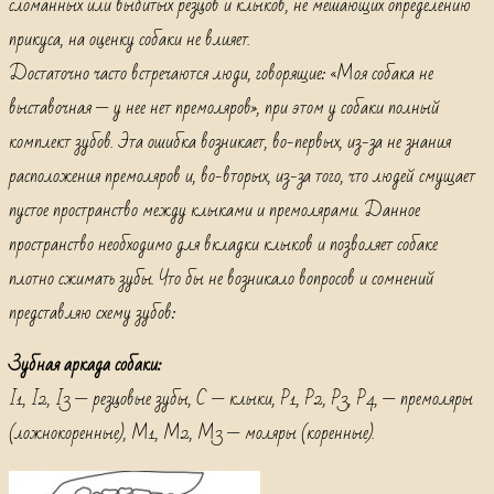
сломанных или выбитых резцов и клыков, не мешающих определению
прикуса, на оценку собаки не влияет.
Достаточно часто встречаются люди, говорящие: «Моя собака не
выставочная — у нее нет премоляров», при этом у собаки полный
комплект зубов. Эта ошибка возникает, во-первых, из-за не знания
расположения премоляров и, во-вторых, из-за того, что людей смущает
пустое пространство между клыками и премолярами. Данное
пространство необходимо для вкладки клыков и позволяет собаке
плотно сжимать зубы. Что бы не возникало вопросов и сомнений
представляю схему зубов:
Зубная аркада собаки:
I1, I2, I3 — резцовые зубы, С — клыки, Р1, Р2, Р3, Р4, — премоляры
(ложнокоренные), М1, М2, М3 — моляры (коренные).