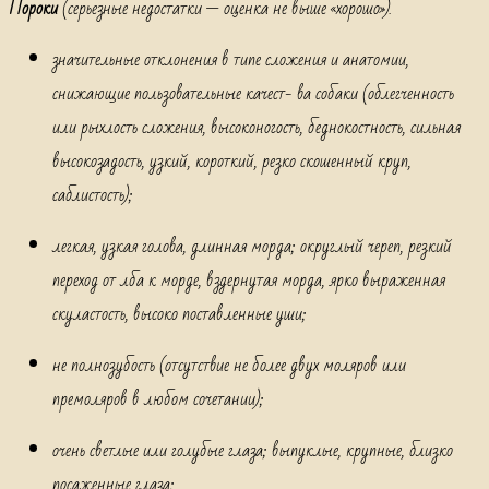
Пороки
(серьезные недостатки — оценка не выше «хорошо»).
значительные отклонения в типе сложения и анатомии,
снижающие пользовательные качест- ва собаки (облегченность
или рыхлость сложения, высоконогость, беднокостность, сильная
высокозадость, узкий, короткий, резко скошенный круп,
саблистость);
легкая, узкая голова, длинная морда; округлый череп, резкий
переход от лба к морде, вздернутая морда, ярко выраженная
скуластость, высоко поставленные уши;
не полнозубость (отсутствие не более двух моляров или
премоляров в любом сочетании);
очень светлые или голубые глаза; выпуклые, крупные, близко
посаженные глаза;