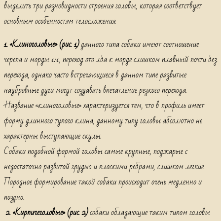
выделить три разновидности строения головы, которая соответствует
основным особенностям телосложения.
1. «Клиноголовые» (рис. 1)
данного типа собаки имеют соотношение
черепа и морды 1:1, переход ото лба к морде слишком плавный почти без
перехода, однако часто встречающиеся в данном типе развитые
надбровные дуги могут создавать впечатление резкого перехода.
Название «клиноголовые» характеризуется тем, что в профиль имеет
форму длинного тупого клина, данному типу головы абсолютно не
характерны выступающие скулы.
Собаки подобной формой головы самые крупные, поджарые с
недостаточно развитой грудью и плоскими ребрами, слишком легкие.
Породное формирование такой собаки происходит очень медленно и
поздно.
2. «Кирпичеголовые» (рис. 2)
собаки обладающие таким типом головы