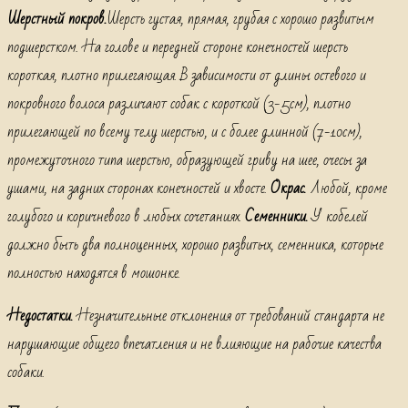
Шерстный покров.
Шерсть густая, прямая, грубая с хорошо развитым
подшерстком. На голове и передней стороне конечностей шерсть
короткая, плотно прилегающая. В зависимости от длины остевого и
покровного волоса различают собак с короткой (3-5см), плотно
прилегающей по всему телу шерстью, и с более длинной (7-10см),
промежуточного типа шерстью, образующей гриву на шее, очесы за
ушами, на задних сторонах конечностей и хвосте.
Окрас.
Любой, кроме
голубого и коричневого в любых сочетаниях.
Семенники.
У кобелей
должно быть два полноценных, хорошо развитых, семенника, которые
полностью находятся в мошонке.
Недостатки.
Незначительные отклонения от требований стандарта не
нарушающие общего впечатления и не влияющие на рабочие качества
собаки.