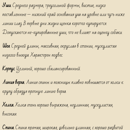
Уши.
Среднего размера, треугольной формы, висячие, низко
поставленные — нижний край основания уха на уровне или чуть ниже
линии глаз. В первые дни жизни щенка коротко купируются.
Допускаются не-купированные уши, что не влияет на оценку собаки.
Шея.
Средней длины, массивная, округлая в сечении, мускулистая
низкого выхода. Характерен подвес.
Корпус.
Цельный, хорошо сбалансированный.
Линия верха.
Линия спины и поясницы плавно повышается от холки к
крупу образуя прочную линию верха.
Холка.
Холка очень хорошо выражена, недлинная, мускулистая,
высокая.
Спина.
Спина прямая, широкая, довольно длинная, с хорошо развитой