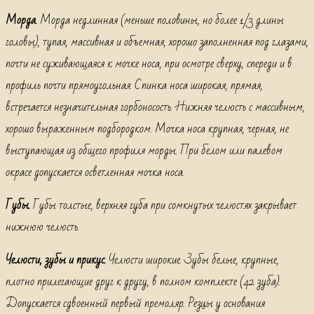
Морда.
Морда недлинная (меньше половины, но более 1/3 длины
головы), тупая, массивная и объемная, хорошо заполненная под глазами,
почти не суживающаяся к мочке носа, при осмотре сверху, спереди и в
профиль почти прямоугольная. Спинка носа широкая, прямая,
встречается незначительная горбоносость. Нижняя челюсть с массивным,
хорошо выраженным подбородком. Мочка носа крупная, черная, не
выступающая из общего профиля морды. При белом или палевом
окрасе допускается осветленная мочка носа.
Губы.
Губы толстые, верхняя губа при сомкнутых челюстях закрывает
нижнюю челюсть.
Челюсти, зубы и прикус.
Челюсти широкие. Зубы белые, крупные,
плотно прилегающие друг к другу, в полном комплекте (42 зуба).
Допускается сдвоенный первый премоляр. Резцы у основания