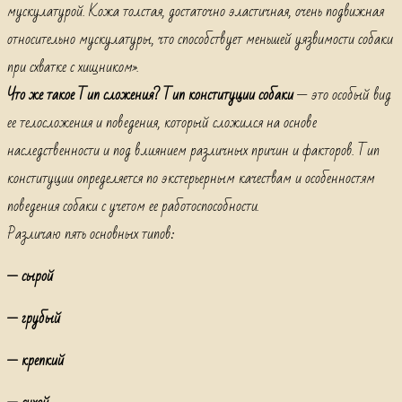
мускулатурой. Кожа толстая, достаточно эластичная, очень подвижная
относительно мускулатуры, что способствует меньшей уязвимости собаки
при схватке с хищником».
Что же такое Тип сложения? Тип конституции собаки
— это особый вид
ее телосложения и поведения, который сложился на основе
наследственности и под влиянием различных причин и факторов. Тип
конституции определяется по экстерьерным качествам и особенностям
поведения собаки с учетом ее работоспособности.
Различаю пять основных типов:
— сырой
— грубый
— крепкий