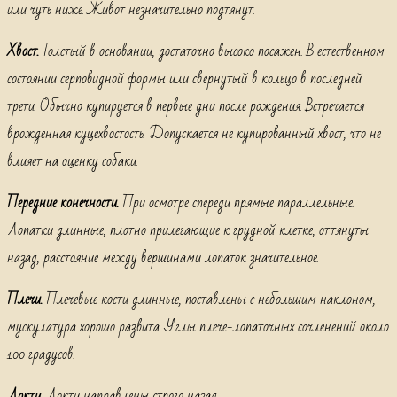
или чуть ниже. Живот незначительно подтянут.
Хвост.
Толстый в основании, достаточно высоко посажен. В естественном
состоянии серповидной формы или свернутый в кольцо в последней
трети. Обычно купируется в первые дни после рождения. Встречается
врожденная куцехвостость. Допускается не купированный хвост, что не
влияет на оценку собаки.
Передние конечности.
При осмотре спереди прямые параллельные.
Лопатки длинные, плотно прилегающие к грудной клетке, оттянуты
назад, расстояние между вершинами лопаток значительное.
Плечи.
Плечевые кости длинные, поставлены с небольшим наклоном,
мускулатура хорошо развита. Углы плече-лопаточных сочленений около
100 градусов.
Локти.
Локти направлены строго назад.