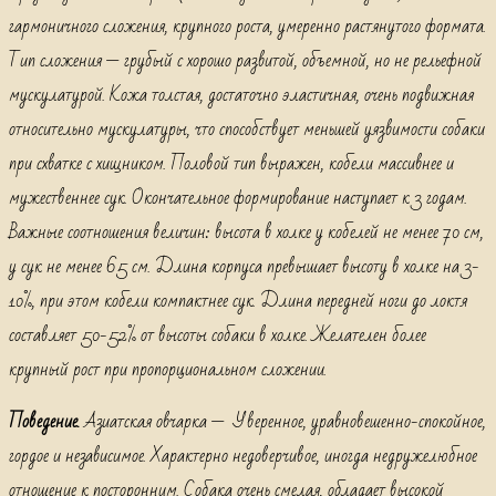
гармоничного сложения, крупного роста, умеренно растянутого формата.
Тип сложения — грубый с хорошо развитой, объемной, но не рельефной
мускулатурой. Кожа толстая, достаточно эластичная, очень подвижная
относительно мускулатуры, что способствует меньшей уязвимости собаки
при схватке с хищником. Половой тип выражен, кобели массивнее и
мужественнее сук. Окончательное формирование наступает к 3 годам.
Важные соотношения величин: высота в холке у кобелей не менее 70 см,
у сук не менее 65 см. Длина корпуса превышает высоту в холке на 3-
10%, при этом кобели компактнее сук. Длина передней ноги до локтя
составляет 50-52% от высоты собаки в холке. Желателен более
крупный рост при пропорциональном сложении.
Поведение
.
Азиатская овчарка — Уверенное, уравновешенно-спокойное,
гордое и независимое. Характерно недоверчивое, иногда недружелюбное
отношение к посторонним. Собака очень смелая, обладает высокой