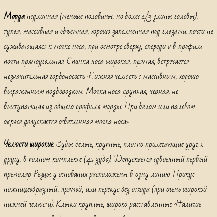
Морда
недлинная (меньше половины, но более 1/3 длины головы),
тупая, массивная и объемная, хорошо заполненная под глазами, почти не
суживающаяся к мочке носа, при осмотре сверху, спереди и в профиль
почти прямоугольная. Спинка носа широкая, прямая, встречается
незначительная горбоносость. Нижняя челюсть с массивным, хорошо
выраженным подбородком. Мочка носа крупная, черная, не
выступающая из общего профиля морды. При белом или палевом
окрасе допускается осветленная мочка носа».
Челюсти широкие
. Зубы белые, крупные, плотно прилегающие друг к
другу, в полном комплекте (42 зуба). Допускается сдвоенный первый
премоляр. Резцы у основания расположены в одну линию. Прикус
ножницеобразный, прямой, или перекус без отхода (при очень широкой
нижней челюсти). Клыки крупные, широко расставленные. Наличие