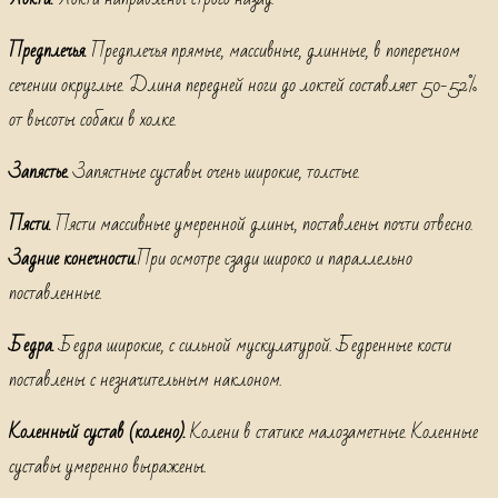
Предплечья.
Предплечья прямые, массивные, длинные, в поперечном
сечении округлые. Длина передней ноги до локтей составляет 50-52%
от высоты собаки в холке.
Запястье.
Запястные суставы очень широкие, толстые.
Пясти.
Пясти массивные умеренной длины, поставлены почти отвесно.
Задние конечности.
При осмотре сзади широко и параллельно
поставленные.
Бедра.
Бедра широкие, с сильной мускулатурой. Бедренные кости
поставлены с незначительным наклоном.
Коленный сустав (колено).
Колени в статике малозаметные. Коленные
суставы умеренно выражены.