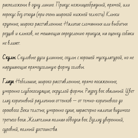
расположены в одну линию. Прикус ножницеобразный, прямой, или
перекус без отхода (при очень широкой нижней челюсти). Клыки
крупные, широко расставленные. Наличие сломанных или выбитых
резцов и клыков, не мешающих определению прикуса, на оценку собаки
не влияет.
Скулы.
Скуловые дуги длинные, скулы с хорошей мускулатурой, но не
нарушающие прямоугольную форму головы.
Глаза.
Небольшие, широко расставленные, прямо посаженные,
умеренно глубокосидящие, округлой формы. Разрез век овальный. Цвет
глаз коричневый различных оттенков — от темно-коричневого до
орехового. Веки толстые, умеренно сухие, характерно наличие видимого
третьего века. Желательна полная обводка век. Взгляд уверенный,
суровый, полный достоинства.