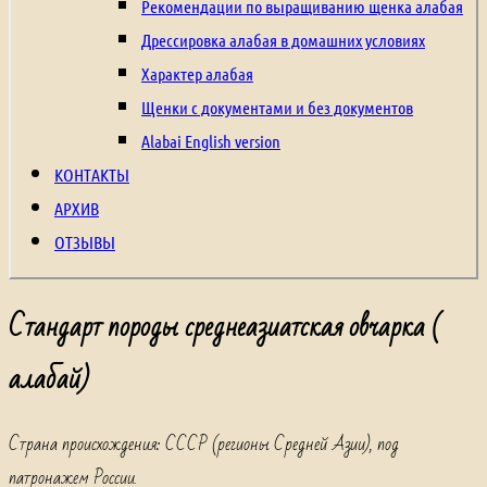
щенки
Рекомендации по выращиванию щенка алабая
из
Дрессировка алабая в домашних условиях
питомника,
Характер алабая
щенки
Щенки с документами и без документов
с
Alabai English version
родословной,
КОНТАКТЫ
туркменский
АРХИВ
волкодав,
ОТЗЫВЫ
алабай,
среднеазиатская
Стандарт породы среднеазиатская овчарка (
овчарка,
алабай)
central
asian
Страна происхождения: СССР (регионы Средней Азии), под
Shepherd
патронажем России.
Dog,