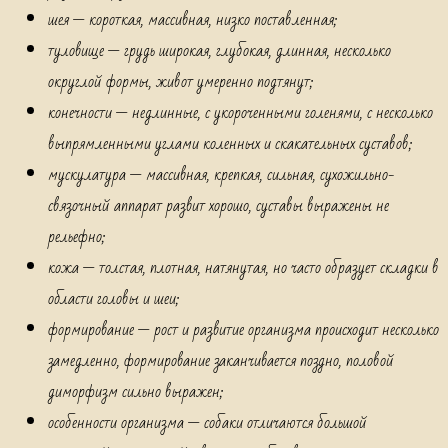
шея — короткая, массивная, низко поставленная;
туловище — грудь широкая, глубокая, длинная, несколько
округлой формы, живот умеренно подтянут;
конечности — недлинные, с укороченными голенями, с несколько
выпрямленными углами коленных и скакательных суставов;
мускулатура — массивная, крепкая, сильная, сухожильно-
связочный аппарат развит хорошо, суставы выражены не
рельефно;
кожа — толстая, плотная, натянутая, но часто образует складки в
области головы и шеи;
формирование — рост и развитие организма происходит несколько
замедленно, формирование заканчивается поздно, половой
диморфизм сильно выражен;
особенности организма — собаки отличаются большой